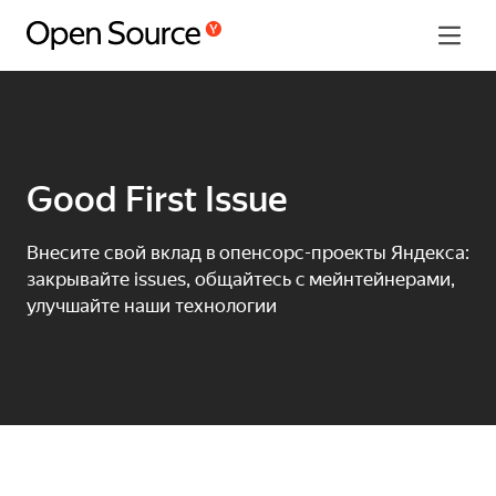
Наши проекты
Good First Issue
Good First Issue
Программа грантов
Внесите свой вклад в опенсорс-проекты Яндекса:
Yandex Open Source Jam 2025
закрывайте issues, общайтесь с мейнтейнерами,
улучшайте наши технологии
Language