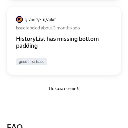
gravity-ui
aikit
/
issue labeled about 3 months ago
HistoryList has missing bottom
padding
good first issue
Показать еще 5
FAQ