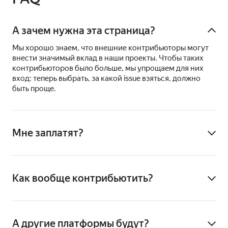
А зачем нужна эта страница?
Мы хорошо знаем, что внешние контрибьюторы могут
внести значимый вклад в наши проекты. Чтобы таких
контрибьюторов было больше, мы упрощаем для них
вход: теперь выбрать, за какой issue взяться, должно
быть проще.
Мне заплатят?
Работа над опенсорс-проектами происходит
на добровольных началах, поэтому по умолчанию
закрытие issues мы не оплачиваем. Но у некоторых
Как вообще контрибьютить?
проектов есть свои программы поддержки
контрибьюторов: например, за закрытие issues команда
В первую очередь рекомендуем ознакомиться
Diplodoc
выдает
мерч и гранты на Yandex Cloud.
с полезной
инструкцией
от GitHub — материал даст
базу. А когда выберете проект, который вам понравится,
А другие платформы будут?
поищите в репозитории contribution guide — он поможет