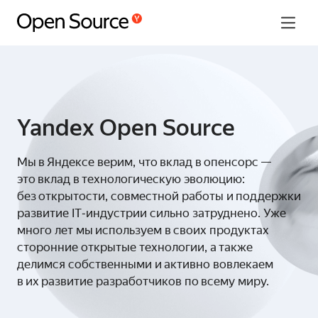
Наши проекты
Good First Issue
Yandex Open Source
Программа грантов
Мы в Яндексе верим, что вклад в опенсорс —
Yandex Open Source Jam 2025
это вклад в технологическую эволюцию:
без открытости, совместной работы и поддержки
Language
развитие IT‑индустрии сильно затруднено. Уже
много лет мы используем в своих продуктах
сторонние открытые технологии, а также
делимся собственными и активно вовлекаем
в их развитие разработчиков по всему миру.