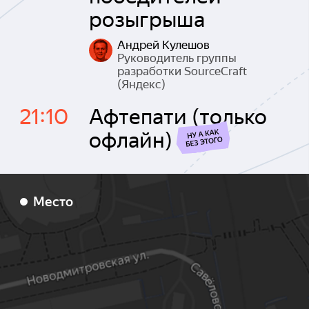
розыгрыша
Андрей Кулешов
Руководитель группы
разработки SourceCraft
(Яндекс)
21:10
Афтепати (только
офлайн)
Место